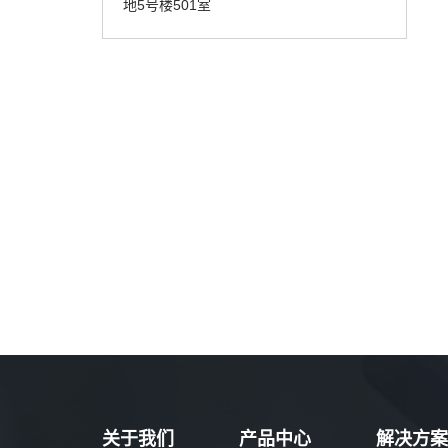
地5号楼501室
关于我们
产品中心
解决方案