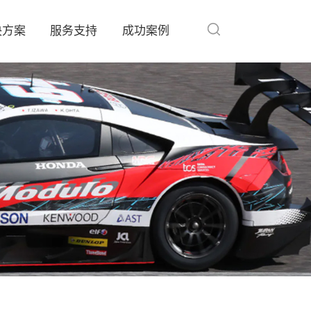
决方案
服务支持
成功案例