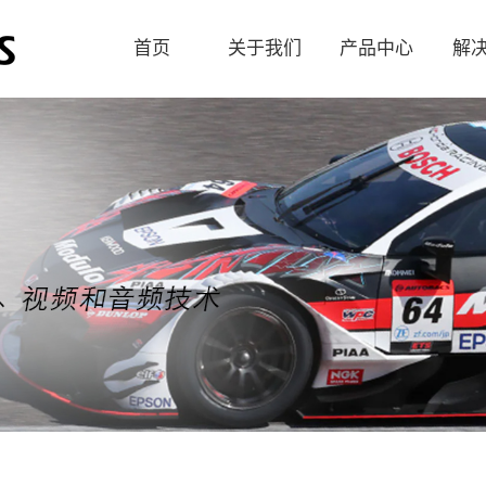
首页
关于我们
产品中心
解