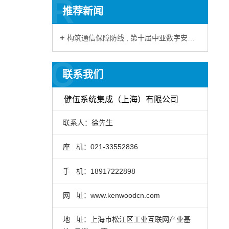
R
推荐新闻
构筑通信保障防线 , 第十届中亚数字安防博览会
C
联系我们
健伍系统集成（上海）有限公司
联系人：徐先生
座 机：021-33552836
手 机：18917222898
网 址：www.kenwoodcn.com
地 址：上海市松江区工业互联网产业基