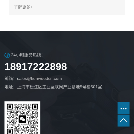
TS 102 361-4的DMR Tier III集群、多频和同播系统，使
了解更多+
用户能够在具有成本效益和面向未来的无线电系统解决方
案中精确匹配特定的操作要求。从模拟系统迁移的用户可
以放心，所有建伍数字系统都包含本地模拟/数字混合模式
操作，允许您继续使用现有的模拟设备，直到它们被数字
设备取代。
24小时服务热线：
18917222898
邮箱：sales@kenwoodcn.com
地址：上海市松江区工业互联网产业基地5号楼501室