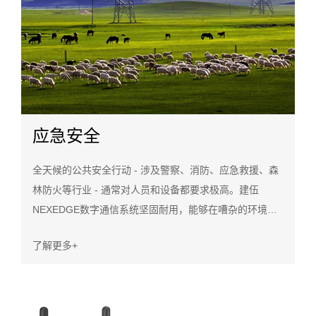
应急安全
全天候的公共安全行动 - 涉及警察、消防、应急救援、森
林防火等行业 - 通常对人员和设备都要求极高。建伍
NEXEDGE数字通信系统坚固耐用，能够在嘈杂的环境中
提供清晰、可靠的关键任务通信。此外，还提供升级以增
了解更多+
强安全性。