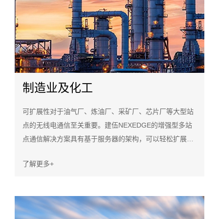
制造业及化工
可扩展性对于油气厂、炼油厂、采矿厂、芯片厂等大型站
点的无线电通信至关重要。建伍NEXEDGE的增强型多站
点通信解决方案具有基于服务器的架构，可以轻松扩展此
类设施的容量和覆盖范围。由于出色的频谱效率和稳定
了解更多+
性，分散在全国各地的大量用户可以使用同一网络上的多
个站点进行顺畅的通信。