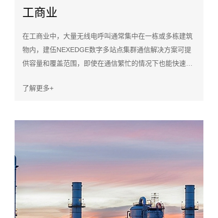
工商业
在工商业中，大量无线电呼叫通常集中在一栋或多栋建筑
物内，建伍NEXEDGE数字多站点集群通信解决方案可提
供容量和覆盖范围，即使在通信繁忙的情况下也能快速建
立呼叫。动态控制信道切换功能使系统具有“智能信道共
了解更多+
享”功能，可以在流量异常繁忙时临时使用流量通道作为呼
叫通道，从而进一步提高了效率。